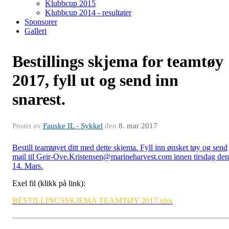
Klubbcup 2015
Klubbcup 2014 - resultater
Sponsorer
Galleri
Bestillings skjema for teamtøy
2017, fyll ut og send inn
snarest.
Postet av
Fauske IL - Sykkel
den
8. mar 2017
Bestill teamtøyet ditt med dette skjema. Fyll inn ønsket tøy og send
mail til Geir-Ove.Kristensen@marineharvest.com innen tirsdag den
14. Mars.
Exel fil (klikk på link):
BESTILLINGSSKJEMA TEAMTØY 2017.xlsx