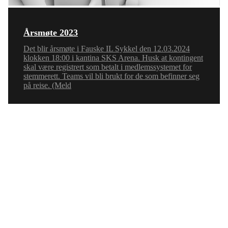
Årsmøte 2023
Det blir årsmøte i Fauske IL Sykkel den 12.03.2024
klokken 18:00 i kantina SKS Arena. Husk at kontingent
skal være registrert som betalt i medlemssystemet for
stemmerett. Teams vil bli brukt for de som befinner seg
på reise. (Meld