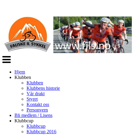
Veksle
navigasjon
Hjem
Klubben
Klubben
Klubbens historie
Vår drakt
Styret
Kontakt oss
Personvern
Bli medlem / Lisens
Klubbcup
Klubbcup
Klubbcup 2016