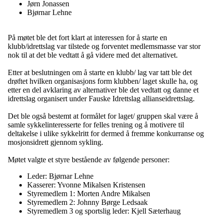
Jørn Jonassen
Bjørnar Lehne
På møtet ble det fort klart at interessen for å starte en
klubb/idrettslag var tilstede og forventet medlemsmasse var stor
nok til at det ble vedtatt å gå videre med det alternativet.
Etter at beslutningen om å starte en klubb/ lag var tatt ble det
drøftet hvilken organisasjons form klubben/ laget skulle ha, og
etter en del avklaring av alternativer ble det vedtatt og danne et
idrettslag organisert under Fauske Idrettslag allianseidrettslag.
Det ble også bestemt at formålet for laget/ gruppen skal være å
samle sykkelinteresserte for felles trening og å motivere til
deltakelse i ulike sykkelritt for dermed å fremme konkurranse og
mosjonsidrett gjennom sykling.
Møtet valgte et styre bestående av følgende personer:
Leder: Bjørnar Lehne
Kasserer: Yvonne Mikalsen Kristensen
Styremedlem 1: Morten Andre Mikalsen
Styremedlem 2: Johnny Børge Ledsaak
Styremedlem 3 og sportslig leder: Kjell Sæterhaug