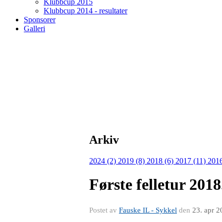
Klubbcup 2015
Klubbcup 2014 - resultater
Sponsorer
Galleri
Arkiv
2024 (2)
2019 (8)
2018 (6)
2017 (11)
2016
Første felletur 2018
Postet av
Fauske IL - Sykkel
den
23. apr 2