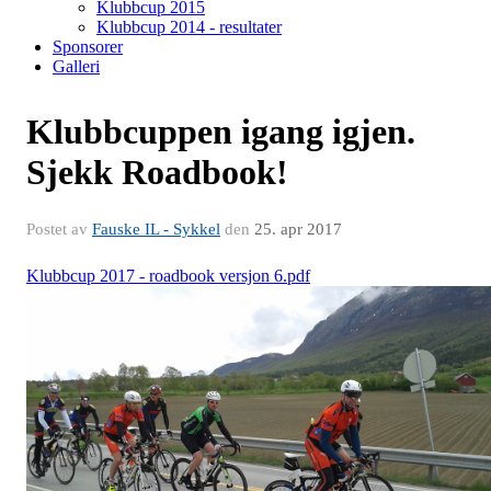
Klubbcup 2015
Klubbcup 2014 - resultater
Sponsorer
Galleri
Klubbcuppen igang igjen.
Sjekk Roadbook!
Postet av
Fauske IL - Sykkel
den
25. apr 2017
Klubbcup 2017 - roadbook versjon 6.pdf